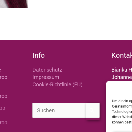
Info
Konta
e
Datenschutz
Bianka H
rop
Impressum
Johannes
Cookie-Richtlinie (EU)
46240 Bo
rop
Telefon:
Um dir ein o
Geräteinfor
pp
info@po
Suchen
Technologien
bottrop.
dieser Websi
nach:
rop
können best