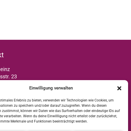
kt
einz
str. 23
ttrop
Einwilligung verwalten
 +49 2041 5687113
ptimales Erlebnis zu bieten, verwenden wir Technologien wie Cookies, um
mationen zu speichern und/oder darauf zuzugreifen. Wenn du diesen
wer-frauen-
 zustimmst, können wir Daten wie das Surfverhalten oder eindeutige IDs auf
de
te verarbeiten. Wenn du deine Einwillligung nicht erteilst oder zurückziehst,
immte Merkmale und Funktionen beeinträchtigt werden.