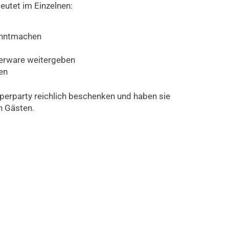
deutet im Einzelnen:
anntmachen
erware weitergeben
len
pperparty reichlich beschenken und haben sie
n Gästen.