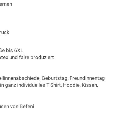
ernen
druck
ße bis 6XL
otex und faire produziert
llinnenabschiede, Geburtstag, Freundinnentag
in ganz individuelles T-Shirt, Hoodie, Kissen,
en von Befeni