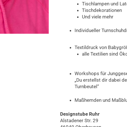
Tischlampen und Lat
Tischdekorationen
Und viele mehr
Individueller Turnschuh
Textildruck von Babygrö
alle Textilien sind Ök
Workshops für Junggese
„Du erstellst dir dabei de
Turnbeutel“
Maßhemden und Maßblus
Designstube Ruhr
Alstadener Str. 29
46049 Oberhausen