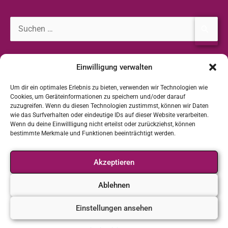
Suchen
nach:
Einwilligung verwalten
Kontakt
Um dir ein optimales Erlebnis zu bieten, verwenden wir Technologien wie
Bianka Heinz
Cookies, um Geräteinformationen zu speichern und/oder darauf
Johannesstr. 23
zuzugreifen. Wenn du diesen Technologien zustimmst, können wir Daten
46240 Bottrop
wie das Surfverhalten oder eindeutige IDs auf dieser Website verarbeiten.
Wenn du deine Einwillligung nicht erteilst oder zurückziehst, können
Telefon: +49 2041 5687113
bestimmte Merkmale und Funktionen beeinträchtigt werden.
info@power-frauen-bottrop.de
Akzeptieren
Ablehnen
Copyright © 2019 - 2023 POWER-Frauen Bottrop |
Einstellungen ansehen
powered by
Erwin Knill